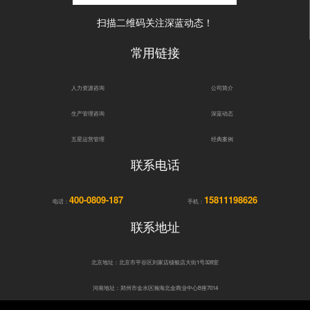
扫描二维码关注深蓝动态！
常用链接
人力资源咨询
公司简介
生产管理咨询
深蓝动态
五星运营管理
经典案例
联系电话
400-0809-187
15811198626
电话：
手机：
联系地址
北京地址：北京市平谷区刘家店镇银店大街1号328室
河南地址：郑州市金水区瀚海北金商业中心B座7014